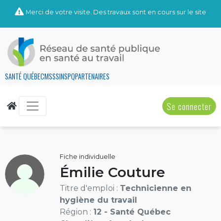
Merci de votre visite. Des travaux sont en cours sur le site
SANTÉ QUÉBEC
MSSS
INSPQ
PARTENAIRES
Se connecter
Fiche individuelle
Émilie Couture
Titre d'emploi :
Technicienne en
hygiène du travail
Région :
12 - Santé Québec