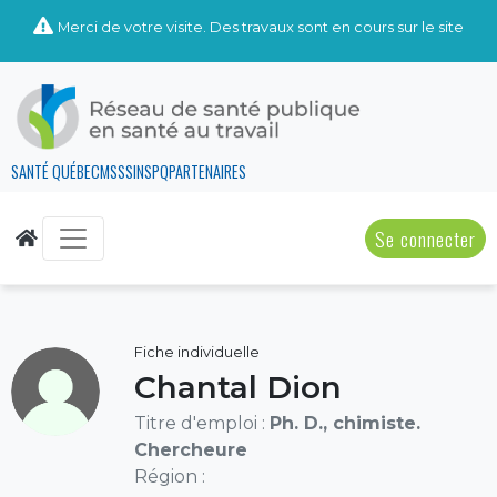
Merci de votre visite. Des travaux sont en cours sur le site
SANTÉ QUÉBEC
MSSS
INSPQ
PARTENAIRES
Se connecter
Fiche individuelle
Chantal Dion
Titre d'emploi :
Ph. D., chimiste.
Chercheure
Région :