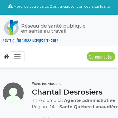
Merci de votre visite. Des travaux sont en cours sur le site
SANTÉ QUÉBEC
MSSS
INSPQ
PARTENAIRES
Se connecter
Fiche individuelle
Chantal Desrosiers
Titre d'emploi :
Agente administrative
Région :
14 - Santé Québec Lanaudièr