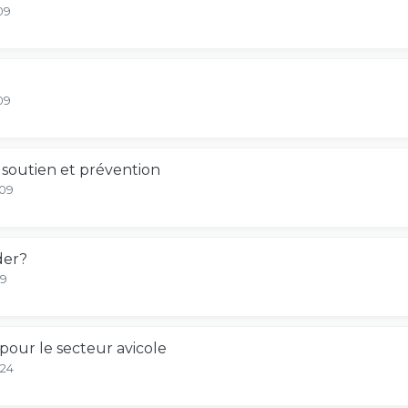
09
09
: soutien et prévention
-09
der?
09
our le secteur avicole
-24