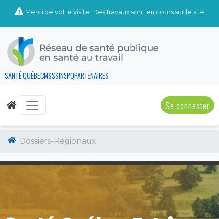
Merci de votre visite. Des travaux sont en cours sur le site
SANTÉ QUÉBEC
MSSS
INSPQ
PARTENAIRES
Se connecter
Dossiers-Regionaux