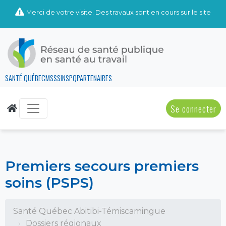
Merci de votre visite. Des travaux sont en cours sur le site
SANTÉ QUÉBEC
MSSS
INSPQ
PARTENAIRES
Se connecter
Premiers secours premiers
soins (PSPS)
Santé Québec Abitibi-Témiscamingue
Dossiers régionaux