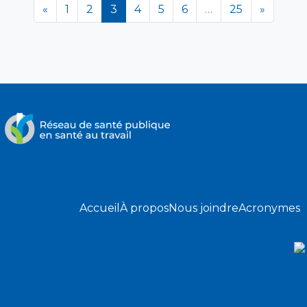
(en cours)
«
1
2
3
4
5
6
…
25
»
Accueil
À propos
Nous joindre
Acronymes