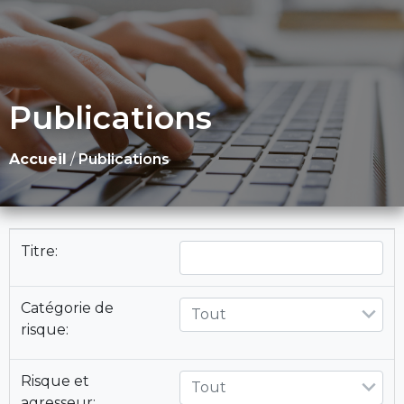
Publications
Accueil
/
Publications
Titre:
Catégorie de
Tout
risque:
Risque et
Tout
agresseur: