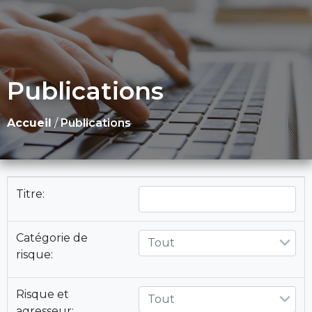
Publications
Accueil
/
Publications
Titre:
Catégorie de
Tout
risque:
Risque et
Tout
agresseur: