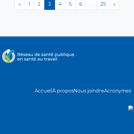
(en cours)
«
1
2
3
4
5
6
…
25
»
Accueil
À propos
Nous joindre
Acronymes