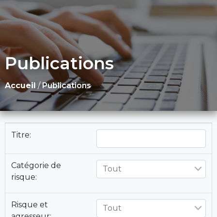
Publications
Accueil
/
Publications
Titre:
Catégorie de
Tout
risque:
Risque et
Tout
agresseur: