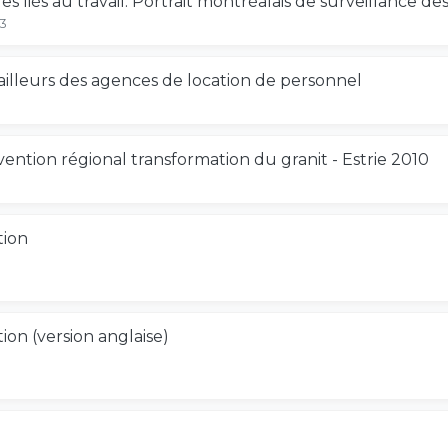
 liés au travail. Portrait montréalais de surveillance d
03
vailleurs des agences de location de personnel
3
ention régional transformation du granit - Estrie 2010
1
tion
on (version anglaise)