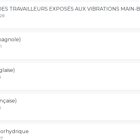
ES TRAVAILLEURS EXPOSÉS AUX VIBRATIONS MAIN-
-28
pagnole)
1
laise)
5
nçaise)
5
luorhydrique
27