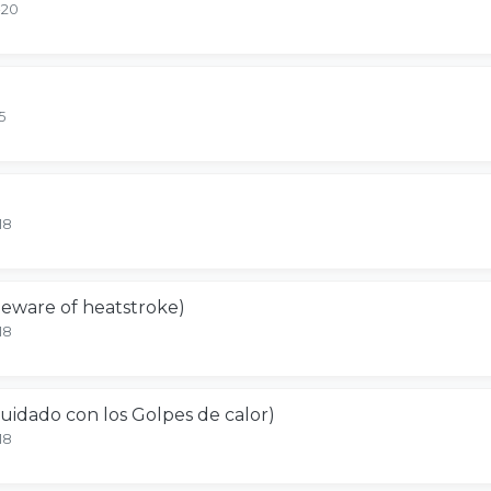
-20
5
18
Beware of heatstroke)
18
uidado con los Golpes de calor)
18