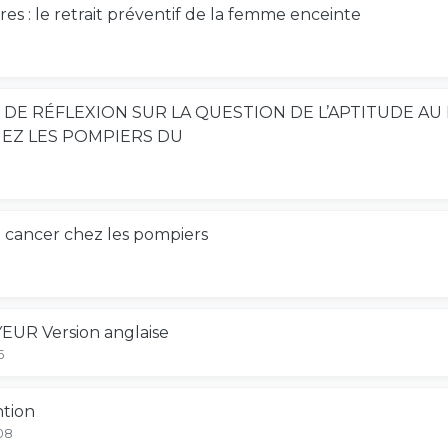
es : le retrait préventif de la femme enceinte
S DE RÉFLEXION SUR LA QUESTION DE L’APTITUDE A
EZ LES POMPIERS DU
e cancer chez les pompiers
R Version anglaise
5
ntion
08