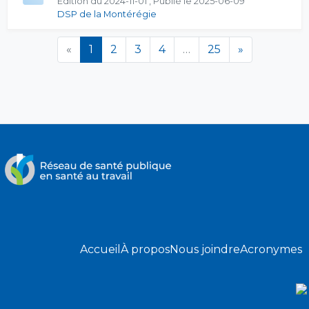
Édition du 2024-11-01 , Publié le 2025-06-09
DSP de la Montérégie
(en cours)
«
1
2
3
4
…
25
»
Accueil
À propos
Nous joindre
Acronymes