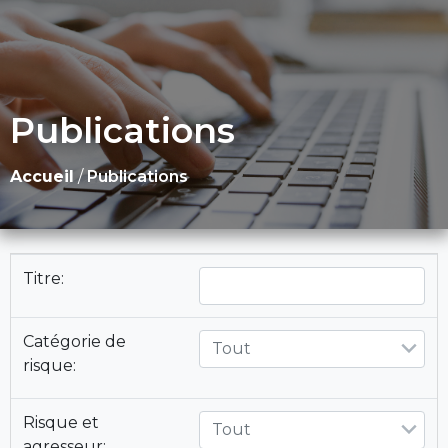
Publications
Accueil
/
Publications
Titre:
Catégorie de
Tout
risque:
Risque et
Tout
agresseur: