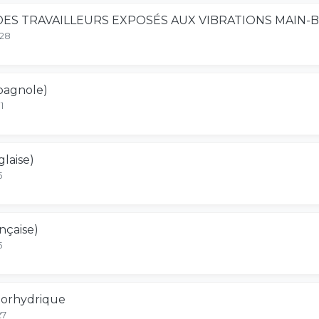
ES TRAVAILLEURS EXPOSÉS AUX VIBRATIONS MAIN-
-28
pagnole)
1
laise)
5
nçaise)
5
luorhydrique
27