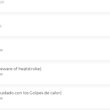
-20
5
18
Beware of heatstroke)
18
uidado con los Golpes de calor)
18