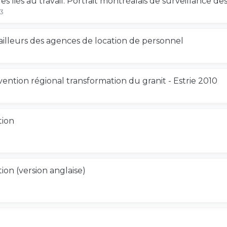
 liés au travail. Portrait montréalais de surveillance d
03
vailleurs des agences de location de personnel
3
ention régional transformation du granit - Estrie 2010
1
tion
on (version anglaise)