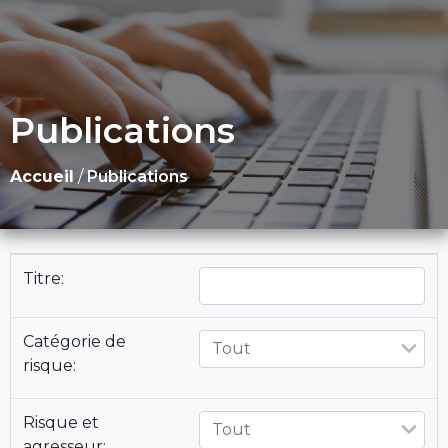
Publications
Accueil
/
Publications
Titre:
Catégorie de
Tout
risque:
Risque et
Tout
agresseur: