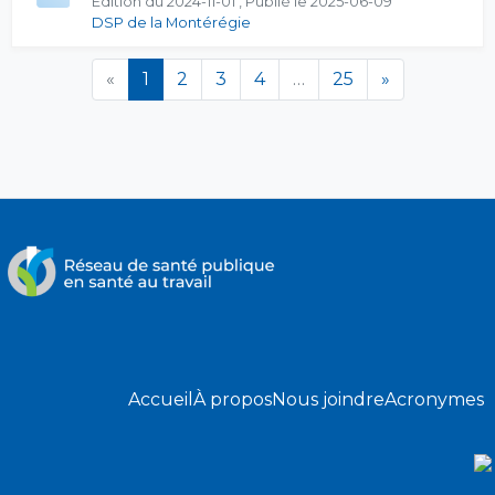
Édition du 2024-11-01 , Publié le 2025-06-09
DSP de la Montérégie
(en cours)
«
1
2
3
4
…
25
»
Accueil
À propos
Nous joindre
Acronymes