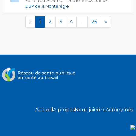
Édition du 2024-11-01 , Publié le 2025-06-09
DSP de la Montérégie
(en cours)
«
1
2
3
4
…
25
»
Accueil
À propos
Nous joindre
Acronymes