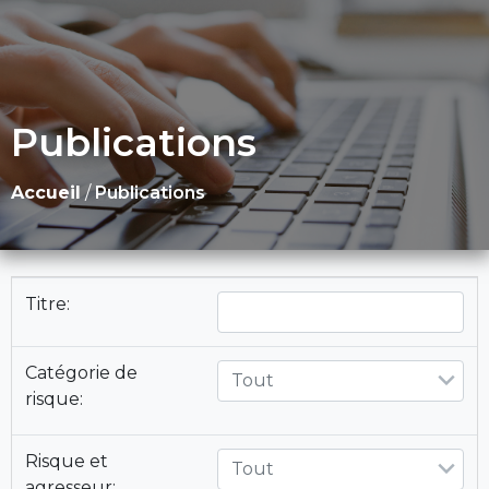
Publications
Accueil
/
Publications
Titre:
Catégorie de
Tout
risque:
Risque et
Tout
agresseur: