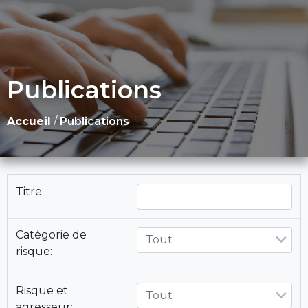
Publications
Accueil
/
Publications
Titre:
Catégorie de
Tout
risque:
Risque et
Tout
agresseur: