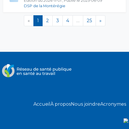
Édition du 2024-11-01 , Publié le 2025-06-09
DSP de la Montérégie
(en cours)
«
1
2
3
4
…
25
»
Accueil
À propos
Nous joindre
Acronymes