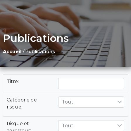
Publications
Accueil
/
Publications
Titre:
Catégorie de
Tout
risque:
Risque et
Tout
agresseur: