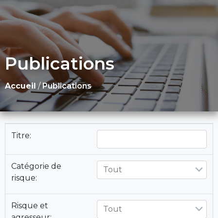
Publications
Accueil
/
Publications
Titre:
Catégorie de
Tout
risque:
Risque et
Tout
agresseur: