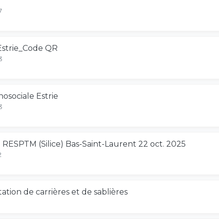
7
 Estrie_Code QR
3
hosociale Estrie
3
ESPTM (Silice) Bas-Saint-Laurent 22 oct. 2025
2
itation de carrières et de sablières