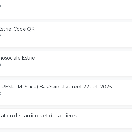
7
 Estrie_Code QR
3
hosociale Estrie
3
ESPTM (Silice) Bas-Saint-Laurent 22 oct. 2025
2
itation de carrières et de sablières