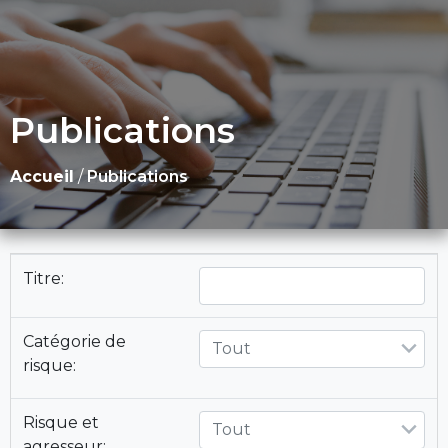
Publications
Accueil
/
Publications
Titre:
Catégorie de
Tout
risque:
Risque et
Tout
agresseur: