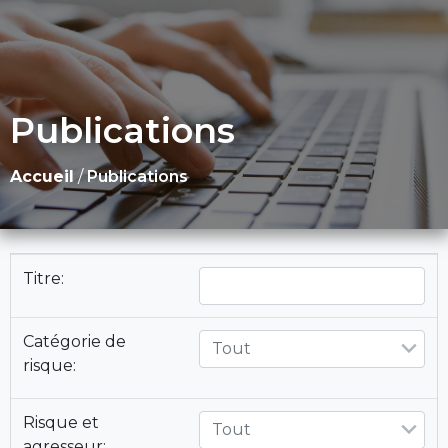
Publications
Accueil
/
Publications
Titre:
Catégorie de
Tout
risque:
Risque et
Tout
agresseur: