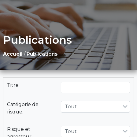
Publications
Accueil
/
Publications
Titre:
Catégorie de
Tout
risque:
Risque et
Tout
agresseur: