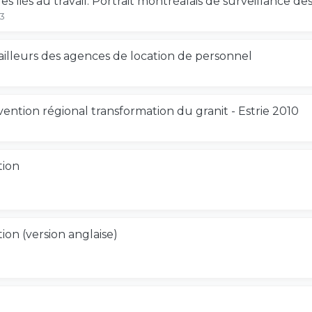
 liés au travail. Portrait montréalais de surveillance d
03
vailleurs des agences de location de personnel
3
ention régional transformation du granit - Estrie 2010
1
tion
on (version anglaise)