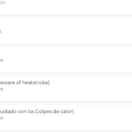
-20
5
18
Beware of heatstroke)
18
uidado con los Golpes de calor)
18