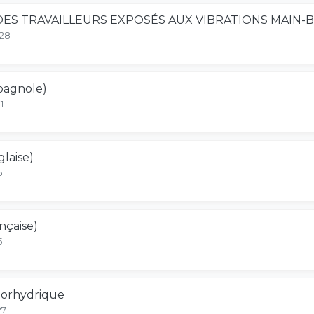
ES TRAVAILLEURS EXPOSÉS AUX VIBRATIONS MAIN-
-28
pagnole)
1
laise)
5
nçaise)
5
luorhydrique
27