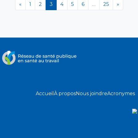
(en cours)
«
1
2
3
4
5
6
…
25
»
Accueil
À propos
Nous joindre
Acronymes