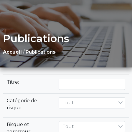
Publications
Accueil
/
Publications
Titre:
Catégorie de
Tout
risque:
Risque et
Tout
agresseur: