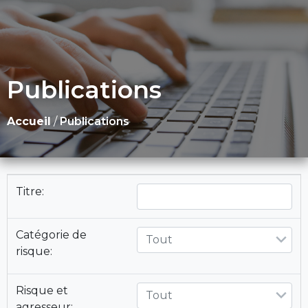
Publications
Accueil
/
Publications
Titre:
Catégorie de
Tout
risque:
Risque et
Tout
agresseur: