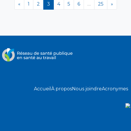
(en cours)
«
1
2
3
4
5
6
…
25
»
Accueil
À propos
Nous joindre
Acronymes