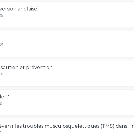
version anglaise)
09
09
: soutien et prévention
-09
der?
09
évenir les troubles musculosquelettiques (TMS) dans l'i
1