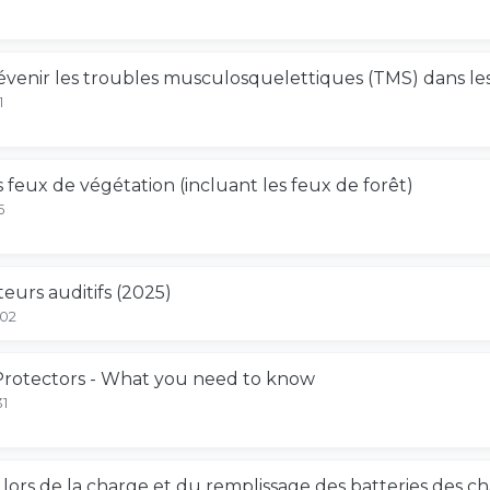
évenir les troubles musculosquelettiques (TMS) dans le
1
feux de végétation (incluant les feux de forêt)
5
eurs auditifs (2025)
-02
Protectors - What you need to know
31
 lors de la charge et du remplissage des batteries des ch