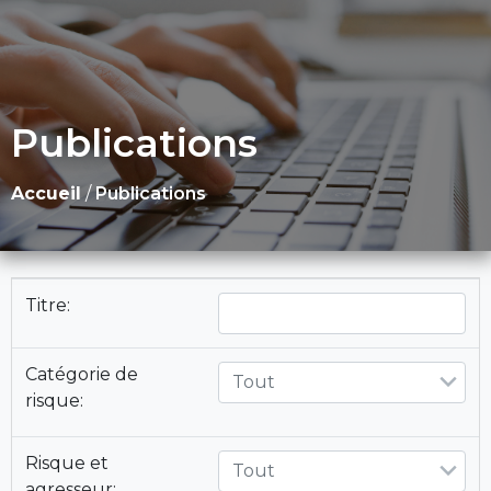
Publications
Accueil
/
Publications
Titre:
Catégorie de
Tout
risque:
Risque et
Tout
agresseur: