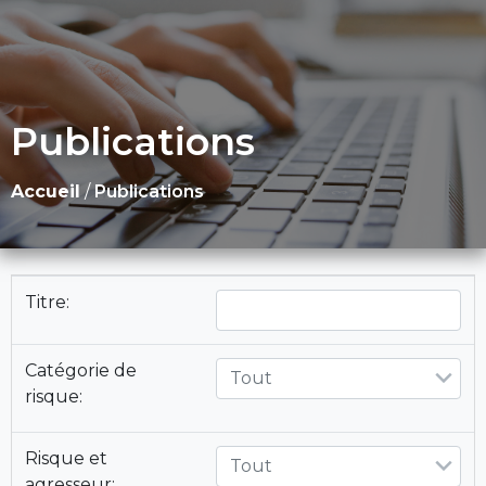
Publications
Accueil
/
Publications
Titre:
Catégorie de
Tout
risque:
Risque et
Tout
agresseur: