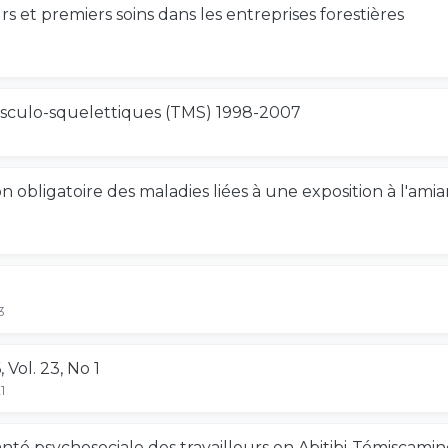
s et premiers soins dans les entreprises forestières
usculo-squelettiques (TMS) 1998-2007
tion obligatoire des maladies liées à une exposition à l'a
3
 Vol. 23, No 1
1
a santé psychosociale des travailleurs en Abitibi-Témiscami