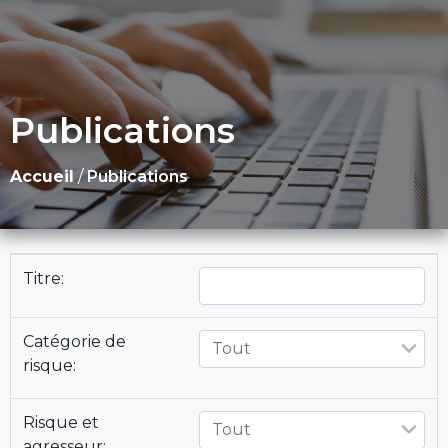
Publications
Accueil
/
Publications
Titre:
Catégorie de
Tout
risque:
Risque et
Tout
agresseur: