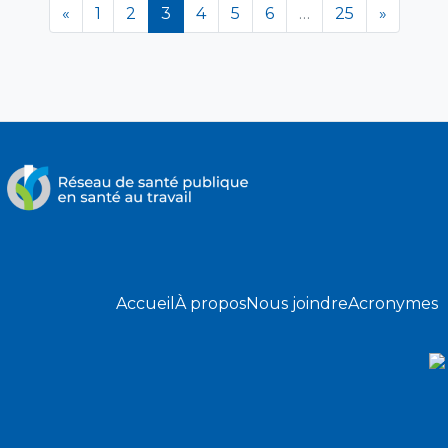
(en cours)
«
1
2
3
4
5
6
…
25
»
Accueil
À propos
Nous joindre
Acronymes