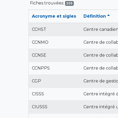
Fiches trouvées:
205
Acronyme et sigles
Définition
CCHST
Centre canadien 
CCNMO
Centre de collab
CCNSE
Centre de colla
CCNPPS
Centre de collab
CGP
Centre de gestio
CISSS
Centre intégré d
CIUSSS
Centre intégré u