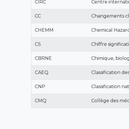
CIRC
Centre internati
CC
Changements cl
CHEMM
Chemical Hazar
CS
Chiffre significati
CBRNE
Chimique, biolog
CAEQ
Classification 
CNP
Classification na
CMQ
Collège des mé