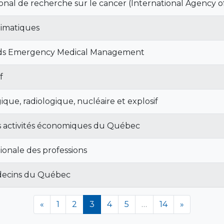
onal de recherche sur le cancer (International Agency 
imatiques
ds Emergency Medical Management
f
ique, radiologique, nucléaire et explosif
des activités économiques du Québec
tionale des professions
decins du Québec
(en cours)
«
1
2
3
4
5
…
14
»