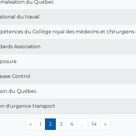
malisation du Québec
tional du travail
pétences du Collège royal des médecins et chirurgiens
ards Association
posure
sease Control
ison du Québec
en d'urgence transport
(en cours)
«
1
2
3
4
…
14
»