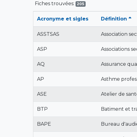
Fiches trouvées:
205
Acronyme et sigles
Définition
ASSTSAS
Association sec
ASP
Associations sec
AQ
Assurance qual
AP
Asthme profes
ASE
Atelier de sa
BTP
Batiment et tr
BAPE
Bureau d'audi