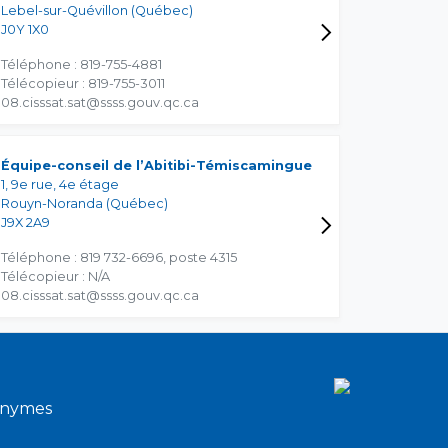
Lebel-sur-Quévillon (Québec)
J0Y 1X0
Téléphone : 819-755-4881
Télécopieur : 819-755-3011
08.cisssat.sat@ssss.gouv.qc.ca
Équipe-conseil de l’Abitibi-Témiscamingue
1, 9e rue, 4e étage
Rouyn-Noranda (Québec)
J9X 2A9
Téléphone : 819 732-6696, poste 4315
Télécopieur : N/A
08.cisssat.sat@ssss.gouv.qc.ca
onymes