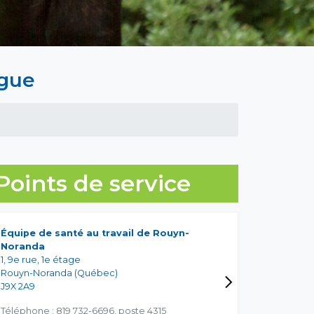
ngue
Points de service
Équipe de santé au travail de Rouyn-
Noranda
1, 9e rue, 1e étage
Rouyn-Noranda (Québec)
J9X 2A9
Téléphone : 819 732-6696, poste 4315