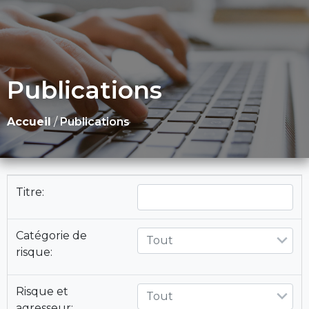
Publications
Accueil
/
Publications
Titre:
Catégorie de
Tout
risque:
Risque et
Tout
agresseur: