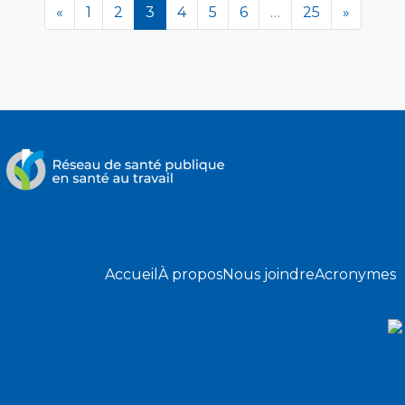
(en cours)
«
1
2
3
4
5
6
…
25
»
Accueil
À propos
Nous joindre
Acronymes