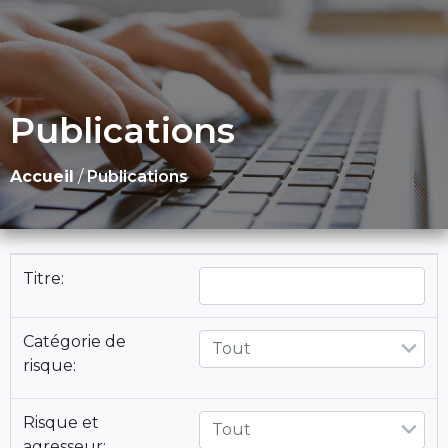
Publications
Accueil
/
Publications
Titre:
Catégorie de
Tout
risque:
Risque et
Tout
agresseur: