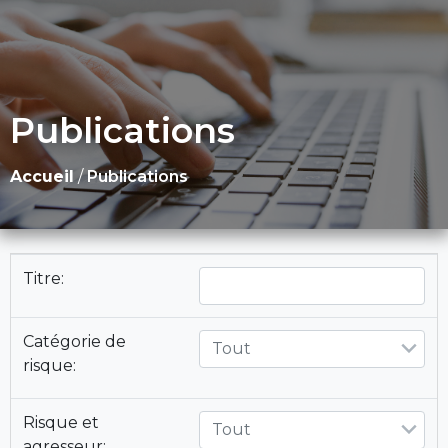
Publications
Accueil
/
Publications
Titre:
Catégorie de
Tout
risque:
Risque et
Tout
agresseur: