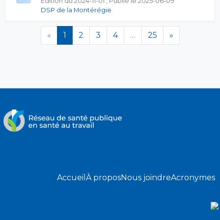
Édition du 2024-11-01 , Publié le 2025-06-09
DSP de la Montérégie
(en cours)
«
1
2
3
4
…
25
»
Accueil
À propos
Nous joindre
Acronymes