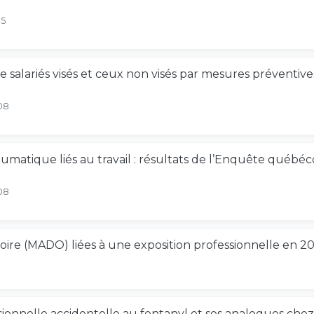
15
re salariés visés et ceux non visés par mesures préventive
08
umatique liés au travail : résultats de l’Enquête québéco
08
toire (MADO) liées à une exposition professionnelle en 2
sionnelle accidentelle au fentanyl et ses analogues chez