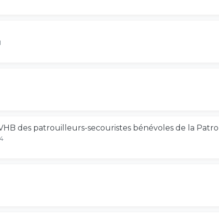
1
9
VHB des patrouilleurs-secouristes bénévoles de la Patro
14