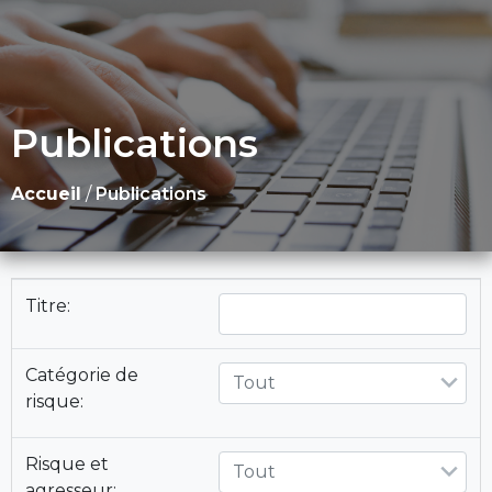
Publications
Accueil
/
Publications
Titre:
Catégorie de
Tout
risque:
Risque et
Tout
agresseur: