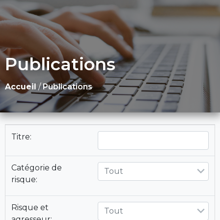
Publications
Accueil
/
Publications
Titre:
Catégorie de
Tout
risque:
Risque et
Tout
agresseur: