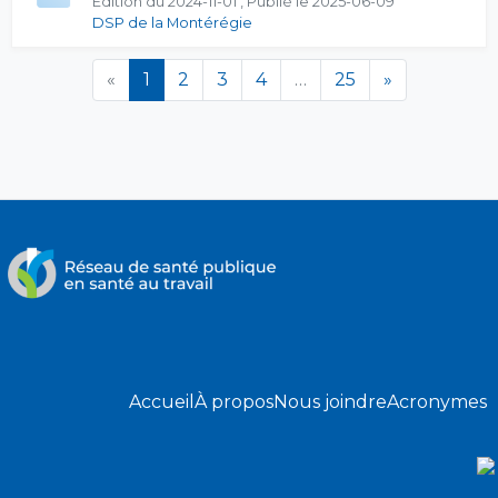
Édition du 2024-11-01 , Publié le 2025-06-09
DSP de la Montérégie
(en cours)
«
1
2
3
4
…
25
»
Accueil
À propos
Nous joindre
Acronymes