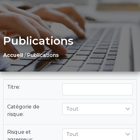
Publications
Accueil
/
Publications
Titre:
Catégorie de
Tout
risque:
Risque et
Tout
agresseur: