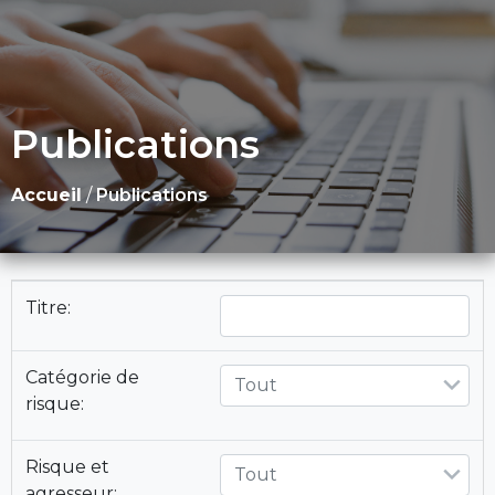
Publications
Accueil
/
Publications
Titre:
Catégorie de
Tout
risque:
Risque et
Tout
agresseur: