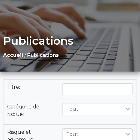
Publications
Accueil
/
Publications
Titre:
Catégorie de
Tout
risque:
Risque et
Tout
agresseur: