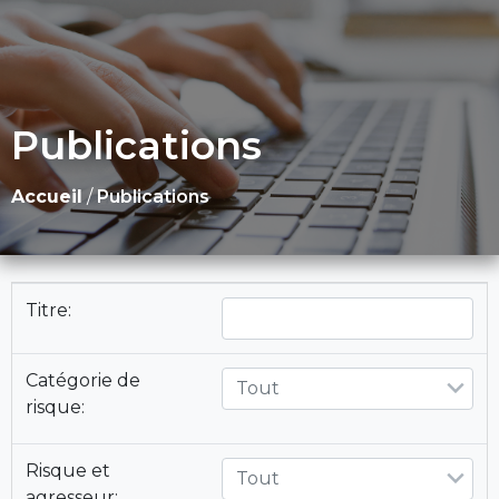
Publications
Accueil
/
Publications
Titre:
Catégorie de
Tout
risque:
Risque et
Tout
agresseur: