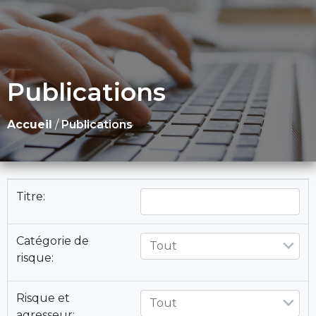
Publications
Accueil
/
Publications
Titre:
Catégorie de
Tout
risque:
Risque et
Tout
agresseur: