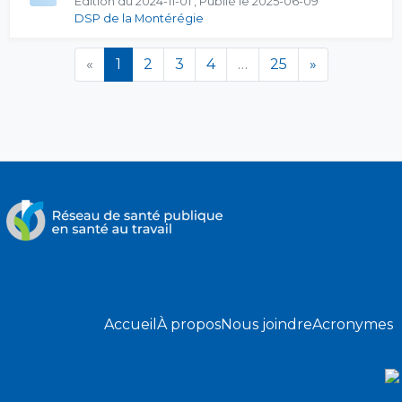
Édition du 2024-11-01 , Publié le 2025-06-09
DSP de la Montérégie
(en cours)
«
1
2
3
4
…
25
»
Accueil
À propos
Nous joindre
Acronymes