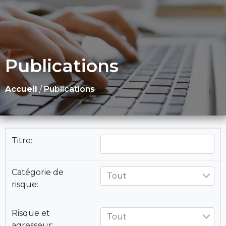
Publications
Accueil
/
Publications
Titre:
Catégorie de
Tout
risque:
Risque et
Tout
agresseur: