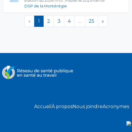
Édition du 2024-11-01 , Publié le 2025-06-09
DSP de la Montérégie
(en cours)
«
1
2
3
4
…
25
»
Accueil
À propos
Nous joindre
Acronymes