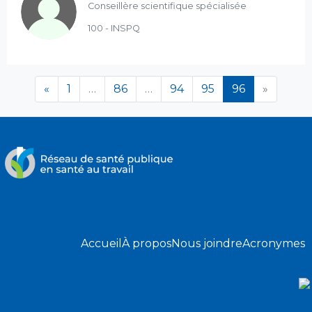
Conseillère scientifique spécialisée
100 - INSPQ
(en cours)
«
1
…
86
…
94
95
96
»
Accueil
À propos
Nous joindre
Acronymes