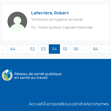
Laferrière, Robert
Technicien en hygiène du travail
03 - Santé Québec Capitale-Nationale
(en cours)
…
44
…
52
53
54
55
56
…
64
…
Accueil
À propos
Nous joindre
Acronymes