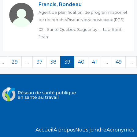
Francis, Rondeau
Agent de planification, de programmation et
de recherche/Risques psychosociaux (RPS)
02 - Santé Québec Saguenay — Lac-Saint-
Jean
(en cours)
…
29
…
37
38
39
40
41
…
49
…
Accueil
À propos
Nous joindre
Acronymes