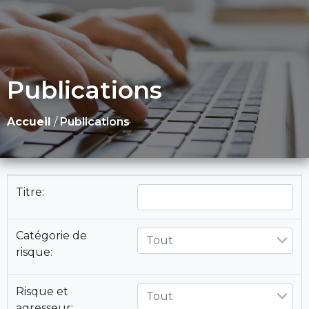
Publications
Accueil
/
Publications
Titre:
Catégorie de
Tout
risque:
Risque et
Tout
agresseur: