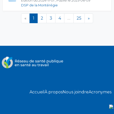
Édition du 2024-11-01 , Publié le 2025-06-09
DSP de la Montérégie
(en cours)
«
1
2
3
4
…
25
»
Accueil
À propos
Nous joindre
Acronymes